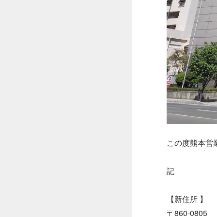
この度熊本営
記
【新住所 】
〒860-0805